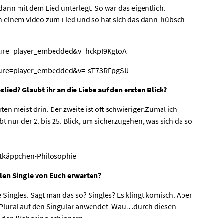
dann mit dem Lied unterlegt. So war das eigentlich.
h einem Video zum Lied und so hat sich das dann hübsch
ture=player_embedded&v=hckpI9KgtoA
ture=player_embedded&v=-sT73RFpgSU
slied? Glaubt ihr an die Liebe auf den ersten Blick?
inuten meist drin. Der zweite ist oft schwieriger.Zumal ich
bt nur der 2. bis 25. Blick, um sicherzugehen, was sich da so
otkäppchen-Philosophie
len Single von Euch erwarten?
 Singles. Sagt man das so? Singles? Es klingt komisch. Aber
 Plural auf den Singular anwendet. Wau…durch diesen
 den Wahnsinn schippern.