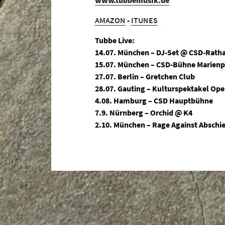
AMAZON
-
ITUNES
Tubbe Live:
14.07. München – DJ-Set @ CSD-Rath
15.07. München – CSD-Bühne Marienp
27.07. Berlin – Gretchen Club
28.07. Gauting – Kulturspektakel Ope
4.08. Hamburg – CSD Hauptbühne
7.9. Nürnberg – Orchid @ K4
2.10. München – Rage Against Abschi