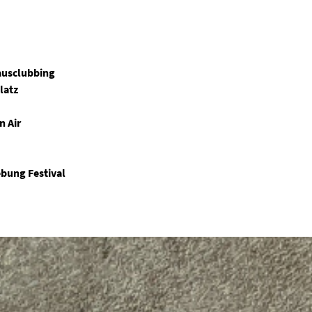
ausclubbing
latz
n Air
ebung Festival