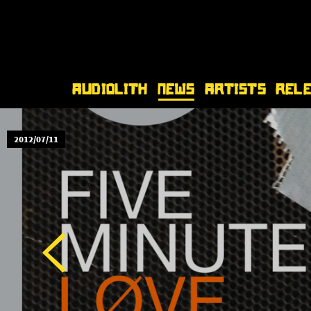
Audiolith
News
Artists
Rel
2012/07/11