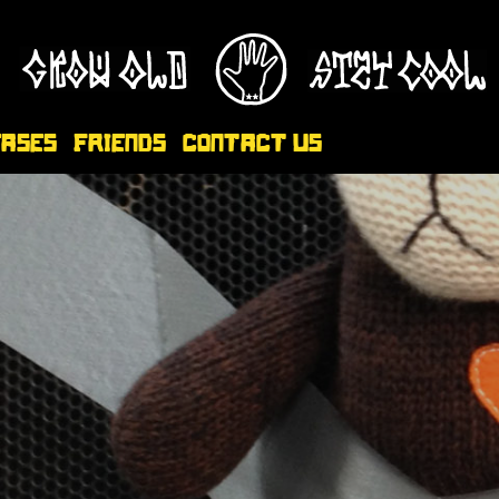
eases
Friends
Contact Us