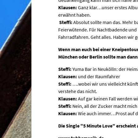
Klausen:
Ganz klar…unser erstes Album 
erwähnt haben.
Steffi:
Absolut sollte man das. Mehr 
Feierwütende. Für Nachtbadende und
Fahrradfahren. Geht alles. Haben wir g
Wenn man euch bei einer Kneipentour o
München oder Berlin sollte man dan
Steffi:
Yuma Bar in Neukölln: der Heim
Klausen:
und der Raumfahrer
Steffi:
….wobei wir uns vielleicht künft
verstehe das nicht.
Klausen:
Auf gar keinen Fall werden w
Steffi:
Nein, all der Zucker macht mich 
Klausen:
Wie auch immer…Prost auf di
Die Single "5 Minute Love" erscheint 
www.tubbemusik.de