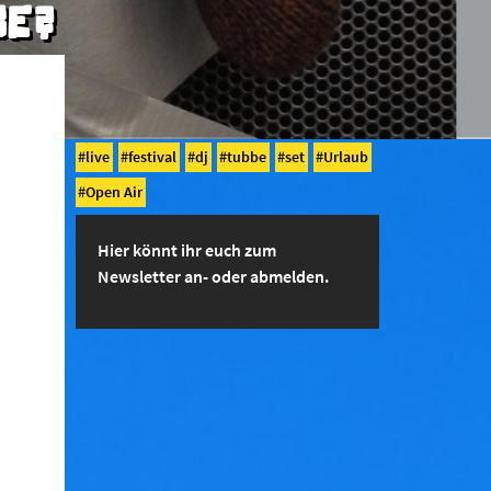
BE?
live
festival
dj
tubbe
set
Urlaub
Open Air
Hier könnt ihr euch zum
Newsletter an- oder abmelden.