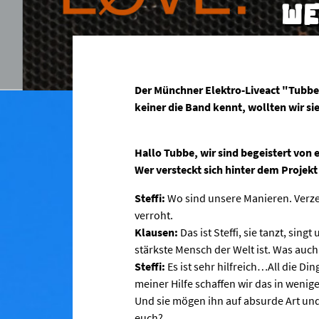
WE
Der Münchner Elektro-Liveact "Tubbe" bringt am Freitag eine Single auf Audiolith heraus. Da noch
keiner die Band kennt, wollten wir si
Hallo Tubbe, wir sind begeistert von e
Wer versteckt sich hinter dem Projek
Steffi:
Wo sind unsere Manieren. Verzeiht
verroht.
Klausen:
Das ist Steffi, sie tanzt, sin
stärkste Mensch der Welt ist. Was auc
Steffi:
Es ist sehr hilfreich…All die 
meiner Hilfe schaffen wir das in weni
Und sie mögen ihn auf absurde Art und
euch?