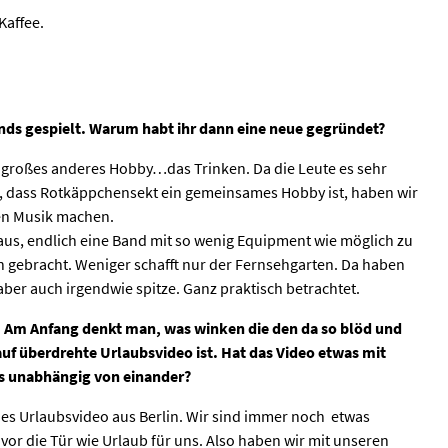
Kaffee.
ands gespielt. Warum habt ihr dann eine neue gegründet?
r großes anderes Hobby…das Trinken. Da die Leute es sehr
, dass Rotkäppchensekt ein gemeinsames Hobby ist, haben wir
en Musik machen.
us, endlich eine Band mit so wenig Equipment wie möglich zu
on gebracht. Weniger schafft nur der Fernsehgarten. Da haben
 aber auch irgendwie spitze. Ganz praktisch betrachtet.
ig. Am Anfang denkt man, was winken die den da so blöd und
auf überdrehte Urlaubsvideo ist.
Hat das Video etwas mit
s unabhängig von einander?
es Urlaubsvideo aus Berlin. Wir sind immer noch etwas
 vor die Tür wie Urlaub für uns. Also haben wir mit unseren