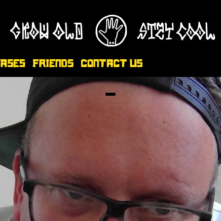
eases
Friends
Contact Us