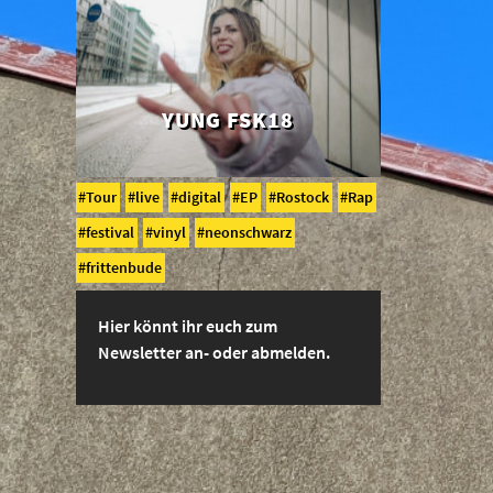
YUNG FSK18
Tour
live
digital
EP
Rostock
Rap
festival
vinyl
neonschwarz
frittenbude
Hier könnt ihr euch zum
Newsletter an- oder abmelden.