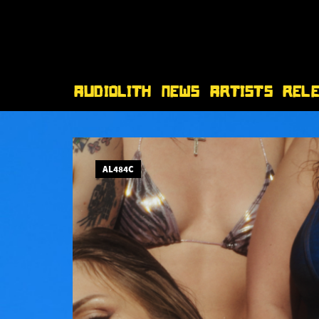
Audiolith
News
Artists
Rel
AL484C