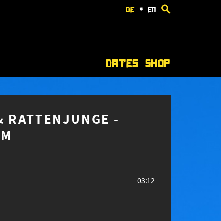
de
*
en
Dates
Shop
& RATTENJUNGE -
OM
03:12