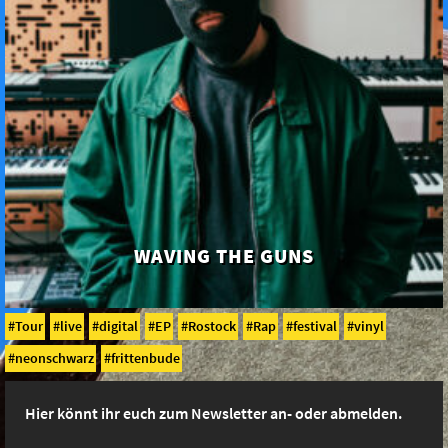
WAVING THE GUNS
Tour
live
digital
EP
Rostock
Rap
festival
vinyl
neonschwarz
frittenbude
Hier könnt ihr euch zum Newsletter an- oder abmelden.