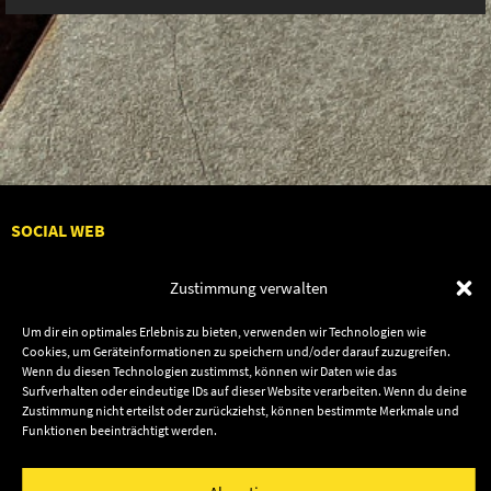
SOCIAL WEB
Zustimmung verwalten
Um dir ein optimales Erlebnis zu bieten, verwenden wir Technologien wie
Cookies, um Geräteinformationen zu speichern und/oder darauf zuzugreifen.
Audiolith
Contact Us
Wenn du diesen Technologien zustimmst, können wir Daten wie das
News
Dates
Surfverhalten oder eindeutige IDs auf dieser Website verarbeiten. Wenn du deine
Zustimmung nicht erteilst oder zurückziehst, können bestimmte Merkmale und
Artists
Shop
Funktionen beeinträchtigt werden.
Releases
Friends