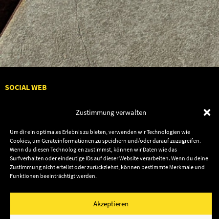
SOCIAL WEB
Zustimmung verwalten
Um dir ein optimales Erlebnis zu bieten, verwenden wir Technologien wie
Cookies, um Geräteinformationen zu speichern und/oder darauf zuzugreifen.
Audiolith
Contact Us
Wenn du diesen Technologien zustimmst, können wir Daten wie das
News
Dates
Surfverhalten oder eindeutige IDs auf dieser Website verarbeiten. Wenn du deine
Zustimmung nicht erteilst oder zurückziehst, können bestimmte Merkmale und
Artists
Shop
Funktionen beeinträchtigt werden.
Releases
Friends
Akzeptieren
Impressum
Privacy