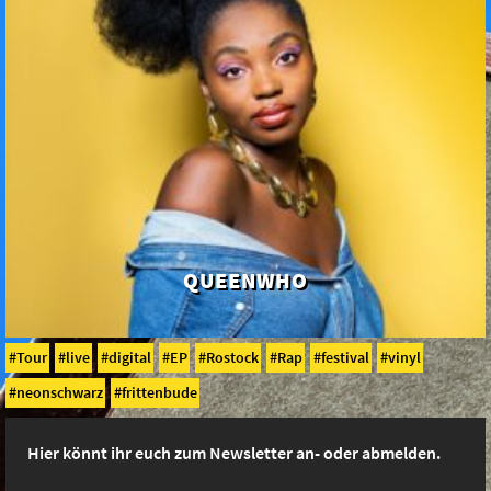
QUEENWHO
Tour
live
digital
EP
Rostock
Rap
festival
vinyl
neonschwarz
frittenbude
Hier könnt ihr euch zum Newsletter an- oder abmelden.