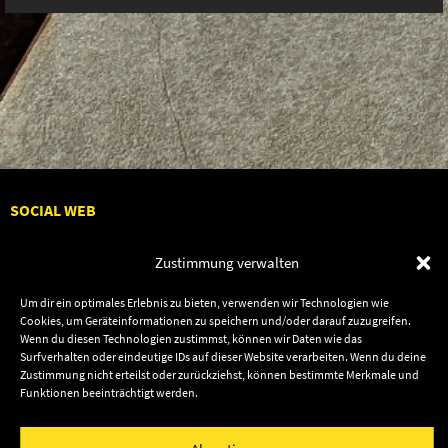
SOCIAL WEB
Zustimmung verwalten
Um dir ein optimales Erlebnis zu bieten, verwenden wir Technologien wie
Cookies, um Geräteinformationen zu speichern und/oder darauf zuzugreifen.
Audiolith
Contact Us
Wenn du diesen Technologien zustimmst, können wir Daten wie das
News
Dates
Surfverhalten oder eindeutige IDs auf dieser Website verarbeiten. Wenn du deine
Zustimmung nicht erteilst oder zurückziehst, können bestimmte Merkmale und
Artists
Shop
Funktionen beeinträchtigt werden.
Releases
Friends