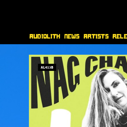
Audiolith
News
Artists
Rel
AL413B