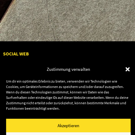
SOCIAL WEB
Zustimmung verwalten
Um dir ein optimales Erlebnis zu bieten, verwenden wir Technologien wie
Cookies, um Geräteinformationen zu speichern und/oder darauf zuzugreifen.
Audiolith
Contact Us
Wenn du diesen Technologien zustimmst, können wir Daten wie das
News
Dates
Surfverhalten oder eindeutige IDs auf dieser Website verarbeiten. Wenn du deine
Zustimmung nicht erteilst oder zurückziehst, können bestimmte Merkmale und
Artists
Shop
Funktionen beeinträchtigt werden.
Releases
Friends
Akzeptieren
Impressum
Privacy