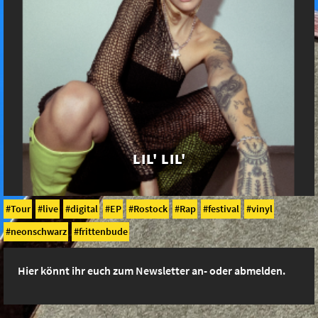
LIL' LIL'
Tour
live
digital
EP
Rostock
Rap
festival
vinyl
neonschwarz
frittenbude
Hier könnt ihr euch zum Newsletter an- oder abmelden.