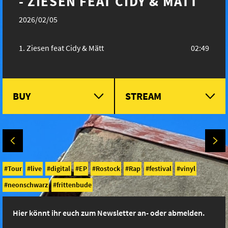
- ZIESEN FEAT CIDY & MÄTT
2026/02/05
Ziesen feat Cidy & Mätt
02:49
BUY
STREAM
Tour
live
digital
EP
Rostock
Rap
festival
vinyl
neonschwarz
frittenbude
Hier könnt ihr euch zum Newsletter an- oder abmelden.