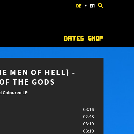
de
*
en
Dates
Shop
E MEN OF HELL) -
OF THE GODS
d Coloured LP
03:16
02:48
03:19
03:19