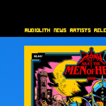
Audiolith
News
Artists
Rel
AL447