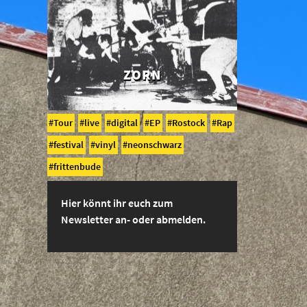
ZORN
Tour
live
digital
EP
Rostock
Rap
festival
vinyl
neonschwarz
frittenbude
Hier könnt ihr euch zum
Newsletter an- oder abmelden.