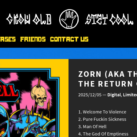
eases
Friends
Contact Us
ZORN (AKA TH
THE RETURN 
2025/12/05
—
Digital
,
Limite
Welcome To Violence
Pure Fuckin Sickness
Man Of Hell
The God Of Emptiness