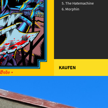
The Hatemachine
Morphin
KAUFEN