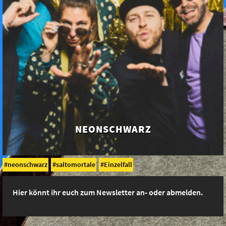
NEONSCHWARZ
neonschwarz
saltomortale
Einzelfall
Hier könnt ihr euch zum Newsletter an- oder abmelden.