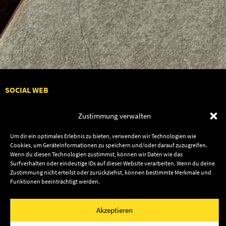
SOCIAL WEB
Zustimmung verwalten
Um dir ein optimales Erlebnis zu bieten, verwenden wir Technologien wie
Cookies, um Geräteinformationen zu speichern und/oder darauf zuzugreifen.
Audiolith
Contact Us
Wenn du diesen Technologien zustimmst, können wir Daten wie das
News
Dates
Surfverhalten oder eindeutige IDs auf dieser Website verarbeiten. Wenn du deine
Zustimmung nicht erteilst oder zurückziehst, können bestimmte Merkmale und
Artists
Shop
Funktionen beeinträchtigt werden.
Releases
Friends
Akzeptieren
Impressum
Privacy