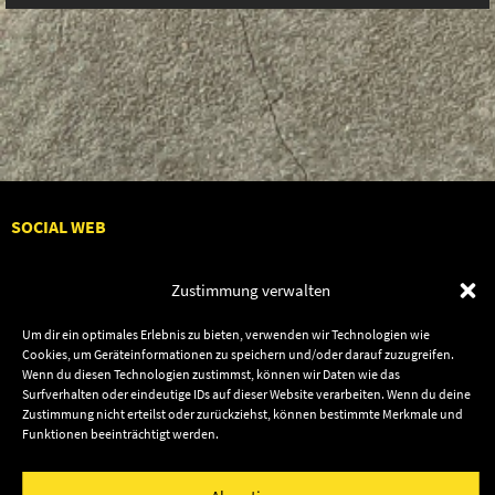
SOCIAL WEB
Zustimmung verwalten
Um dir ein optimales Erlebnis zu bieten, verwenden wir Technologien wie
Audiolith
Contact Us
Cookies, um Geräteinformationen zu speichern und/oder darauf zuzugreifen.
Wenn du diesen Technologien zustimmst, können wir Daten wie das
News
Dates
Surfverhalten oder eindeutige IDs auf dieser Website verarbeiten. Wenn du deine
Artists
Shop
Zustimmung nicht erteilst oder zurückziehst, können bestimmte Merkmale und
Funktionen beeinträchtigt werden.
Releases
Friends