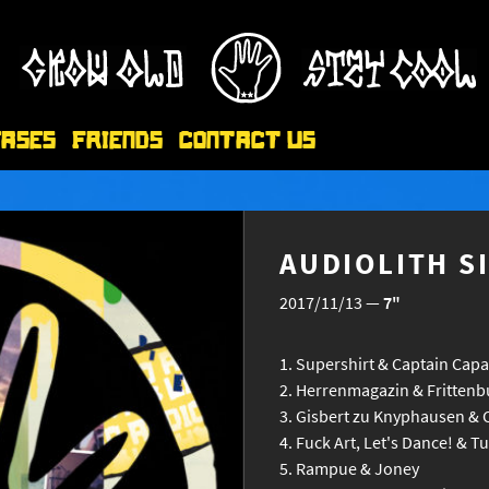
eases
Friends
Contact Us
AUDIOLITH S
2017/11/13
—
7"
Supershirt & Captain Capa
Herrenmagazin & Frittenb
Gisbert zu Knyphausen & C
Fuck Art, Let's Dance! & T
Rampue & Joney