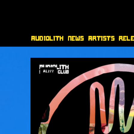
Audiolith
News
Artists
Rel
AL277