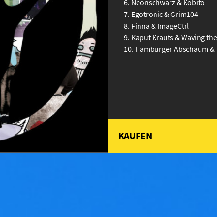
Neonschwarz & Kobito
Egotronic & Grim104
Finna & ImageCtrl
Kaput Krauts & Waving th
Hamburger Abschaum & 
KAUFEN