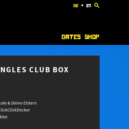
de
*
en
Dates
Shop
INGLES CLUB BOX
ude & Deine Elstern
lickClickDecker
ubbe