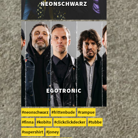
NEONSCHWARZ
EGOTRONIC
neonschwarz
frittenbude
rampue
finna
kobito
clickclickdecker
tubbe
supershirt
joney