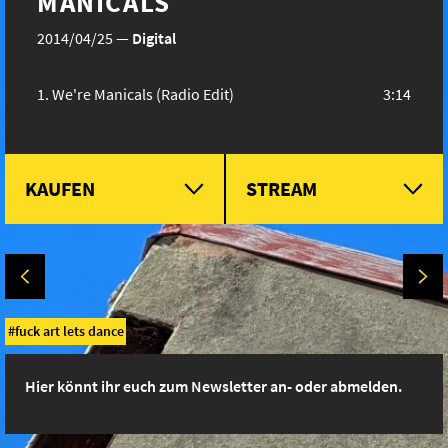
MANICALS
2014/04/25
—
Digital
We're Manicals (Radio Edit)
3:14
KAUFEN
STREAM
fuck art lets dance
Hier könnt ihr euch zum Newsletter an- oder abmelden.