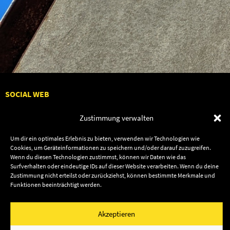
SOCIAL WEB
Zustimmung verwalten
Um dir ein optimales Erlebnis zu bieten, verwenden wir Technologien wie
Cookies, um Geräteinformationen zu speichern und/oder darauf zuzugreifen.
Audiolith
Contact Us
Wenn du diesen Technologien zustimmst, können wir Daten wie das
News
Dates
Surfverhalten oder eindeutige IDs auf dieser Website verarbeiten. Wenn du deine
Zustimmung nicht erteilst oder zurückziehst, können bestimmte Merkmale und
Artists
Shop
Funktionen beeinträchtigt werden.
Releases
Friends
Akzeptieren
Impressum
Privacy