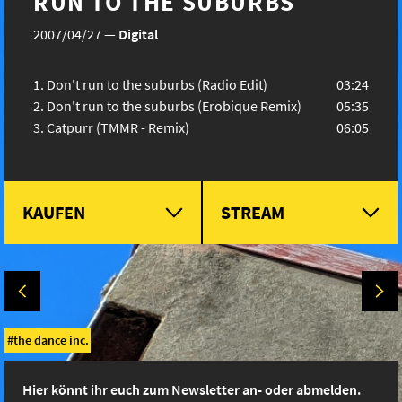
RUN TO THE SUBURBS
2007/04/27
—
Digital
Don't run to the suburbs (Radio Edit)
03:24
Don't run to the suburbs (Erobique Remix)
05:35
Catpurr (TMMR - Remix)
06:05
KAUFEN
STREAM
the dance inc.
Hier könnt ihr euch zum Newsletter an- oder abmelden.