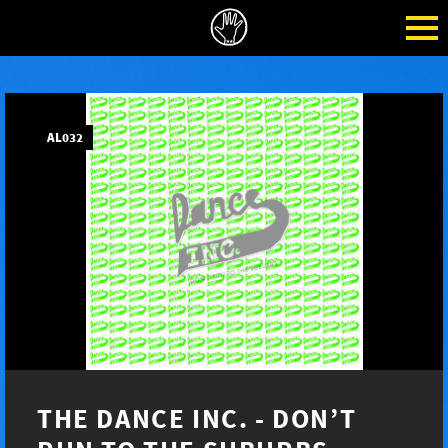
AL032
THE DANCE INC. - DON’T