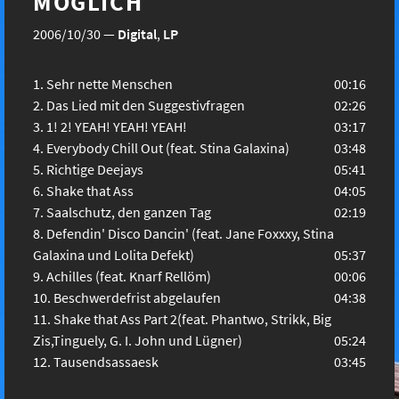
MÖGLICH
2006/10/30
—
Digital
,
LP
Sehr nette Menschen
00:16
Das Lied mit den Suggestivfragen
02:26
1! 2! YEAH! YEAH! YEAH!
03:17
Everybody Chill Out (feat. Stina Galaxina)
03:48
Richtige Deejays
05:41
Shake that Ass
04:05
Saalschutz, den ganzen Tag
02:19
Defendin' Disco Dancin' (feat. Jane Foxxxy, Stina
Galaxina und Lolita Defekt)
05:37
Achilles (feat. Knarf Rellöm)
00:06
Beschwerdefrist abgelaufen
04:38
Shake that Ass Part 2(feat. Phantwo, Strikk, Big
Zis,Tinguely, G. I. John und Lügner)
05:24
Tausendsassaesk
03:45