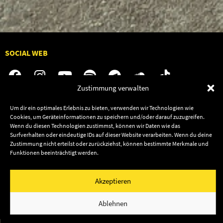
SOCIAL WEB
Zustimmung verwalten
Um dir ein optimales Erlebnis zu bieten, verwenden wir Technologien wie
Audiolith
Contact Us
Cookies, um Geräteinformationen zu speichern und/oder darauf zuzugreifen.
News
Dates
Wenn du diesen Technologien zustimmst, können wir Daten wie das
Surfverhalten oder eindeutige IDs auf dieser Website verarbeiten. Wenn du deine
Artists
Shop
Zustimmung nicht erteilst oder zurückziehst, können bestimmte Merkmale und
Releases
Funktionen beeinträchtigt werden.
Friends
Impressum
Privacy
Akzeptieren
© 2003–2026 Audiolith International GmbH & Audiolith
Publishing
Ablehnen