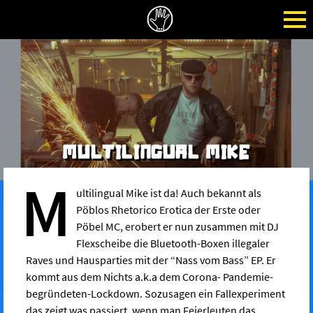
MULTILINGUAL MIKE
M
ultilingual Mike ist da! Auch bekannt als
Pöblos Rhetorico Erotica der Erste oder
Pöbel MC, erobert er nun zusammen mit DJ
Flexscheibe die Bluetooth-Boxen illegaler
Raves und Hausparties mit der “Nass vom Bass” EP. Er
kommt aus dem Nichts a.k.a dem Corona- Pandemie-
begründeten-Lockdown. Sozusagen ein Fallexperiment
das zeigt was passiert, wenn man Feierleuten das