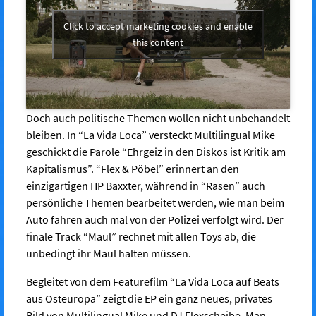
Click to accept marketing cookies and enable
this content
Doch auch politische Themen wollen nicht unbehandelt
bleiben. In “La Vida Loca” versteckt Multilingual Mike
geschickt die Parole “Ehrgeiz in den Diskos ist Kritik am
Kapitalismus”. “Flex & Pöbel” erinnert an den
einzigartigen HP Baxxter, während in “Rasen” auch
persönliche Themen bearbeitet werden, wie man beim
Auto fahren auch mal von der Polizei verfolgt wird. Der
finale Track “Maul” rechnet mit allen Toys ab, die
unbedingt ihr Maul halten müssen.
Begleitet von dem Featurefilm “La Vida Loca auf Beats
aus Osteuropa” zeigt die EP ein ganz neues, privates
Bild von Multilingual Mike und DJ Flexscheibe. Man