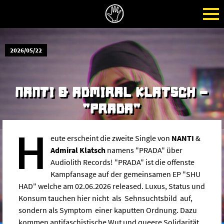
2026/05/22
NANTI & ADMIRAL KLATSCH -
"PRADA"
H
eute erscheint die zweite Single von
NANTI
&
Admiral Klatsch
namens "PRADA" über
Audiolith Records! "PRADA" ist die offenste
Kampfansage auf der gemeinsamen EP "SHU
HAD" welche am 02.06.2026 released. Luxus, Status und
Konsum tauchen hier nicht als Sehnsuchtsbild auf,
sondern als Symptom einer kaputten Ordnung. Dazu
kommen antifaschistische Wut und queere Solidarität,