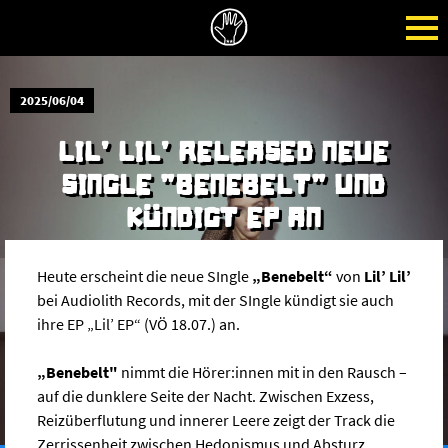
2025/06/04
LIL' LIL' RELEASED NEUE
SINGLE "BENEBELT" UND
KÜNDIGT EP AN
Heute erscheint die neue SIngle
„Benebelt“
von
Lil’ Lil’
bei Audiolith Records, mit der SIngle kündigt sie auch
ihre EP „Lil’ EP“ (VÖ 18.07.) an.
„Benebelt"
nimmt die Hörer:innen mit in den Rausch –
auf die dunklere Seite der Nacht. Zwischen Exzess,
Reizüberflutung und innerer Leere zeigt der Track die
Zerrissenheit zwischen Hedonismus und Absturz.