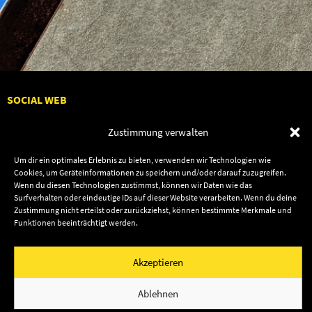
SOCIAL WEB
Zustimmung verwalten
Um dir ein optimales Erlebnis zu bieten, verwenden wir Technologien wie
Cookies, um Geräteinformationen zu speichern und/oder darauf zuzugreifen.
Audiolith
Contact Us
Wenn du diesen Technologien zustimmst, können wir Daten wie das
News
Dates
Surfverhalten oder eindeutige IDs auf dieser Website verarbeiten. Wenn du deine
Zustimmung nicht erteilst oder zurückziehst, können bestimmte Merkmale und
Artists
Shop
Funktionen beeinträchtigt werden.
Releases
Friends
Akzeptieren
Impressum
Privacy
© 2003–2026 Audiolith International GmbH & Audiolith
Ablehnen
Publishing