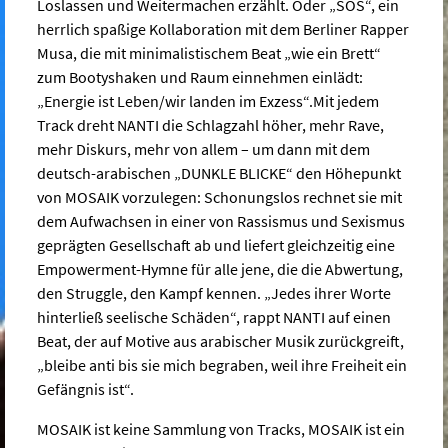
Loslassen und Weitermachen erzählt. Oder „SOS“, ein
herrlich spaßige Kollaboration mit dem Berliner Rapper
Musa, die mit minimalistischem Beat „wie ein Brett“
zum Bootyshaken und Raum einnehmen einlädt:
„Energie ist Leben/wir landen im Exzess“.
Mit jedem
Track dreht NANTI die Schlagzahl höher, mehr Rave,
mehr Diskurs, mehr von allem – um dann mit dem
deutsch-arabischen „DUNKLE BLICKE“ den Höhepunkt
von MOSAIK vorzulegen: Schonungslos rechnet sie mit
dem Aufwachsen in einer von Rassismus und Sexismus
geprägten Gesellschaft ab und liefert gleichzeitig eine
Empowerment-Hymne für alle jene, die die Abwertung,
den Struggle, den Kampf kennen. „Jedes ihrer Worte
hinterließ seelische Schäden“, rappt NANTI auf einen
Beat, der auf Motive aus arabischer Musik zurückgreift,
„bleibe anti bis sie mich begraben, weil ihre Freiheit ein
Gefängnis ist“.
MOSAIK ist keine Sammlung von Tracks, MOSAIK ist ein