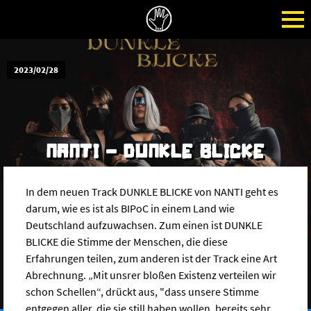
2023/02/28
NANTI - DUNKLE BLICKE
In dem neuen Track DUNKLE BLICKE von NANTI geht es
darum, wie es ist als BIPoC in einem Land wie
Deutschland aufzuwachsen. Zum einen ist DUNKLE
BLICKE die Stimme der Menschen, die diese
Erfahrungen teilen, zum anderen ist der Track eine Art
Abrechnung. „Mit unsrer bloßen Existenz verteilen wir
schon Schellen“, drückt aus, "dass unsere Stimme
entgegen aller, die sie still haben wollen, bereits sehr