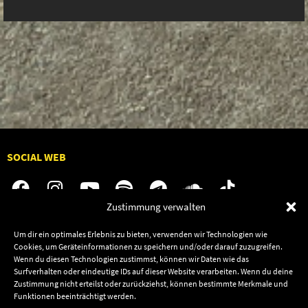
SOCIAL WEB
Zustimmung verwalten
Audiolith
Contact Us
Um dir ein optimales Erlebnis zu bieten, verwenden wir Technologien wie
Cookies, um Geräteinformationen zu speichern und/oder darauf zuzugreifen.
News
Dates
Wenn du diesen Technologien zustimmst, können wir Daten wie das
Surfverhalten oder eindeutige IDs auf dieser Website verarbeiten. Wenn du deine
Artists
Shop
Zustimmung nicht erteilst oder zurückziehst, können bestimmte Merkmale und
Releases
Funktionen beeinträchtigt werden.