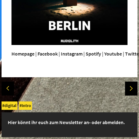
Homepage
|
Facebook
|
Instagram
|
Spotify
|
Youtube
|
Twitte
digital
Intro
Hier könnt ihr euch zum Newsletter an- oder abmelden.