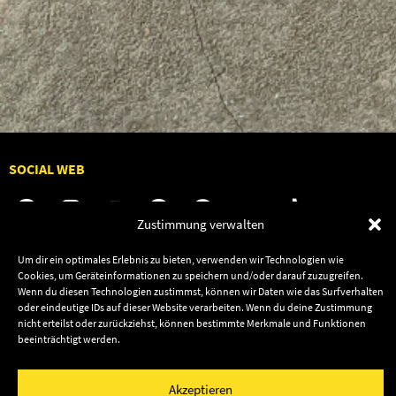
SOCIAL WEB
Zustimmung verwalten
Um dir ein optimales Erlebnis zu bieten, verwenden wir Technologien wie
Audiolith
Contact Us
Cookies, um Geräteinformationen zu speichern und/oder darauf zuzugreifen.
Wenn du diesen Technologien zustimmst, können wir Daten wie das Surfverhalten
News
Dates
oder eindeutige IDs auf dieser Website verarbeiten. Wenn du deine Zustimmung
Artists
Shop
nicht erteilst oder zurückziehst, können bestimmte Merkmale und Funktionen
beeinträchtigt werden.
Releases
Friends
Akzeptieren
Impressum
Privacy