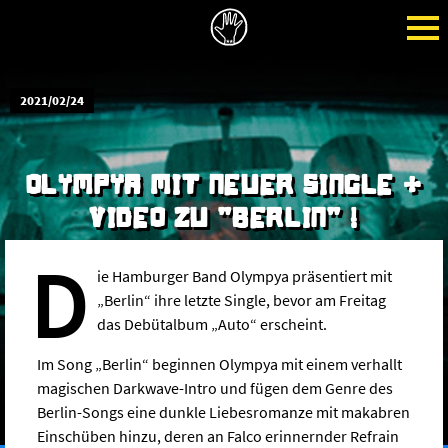
2021/02/24
OLYMPYA MIT NEUER SINGLE +
VIDEO ZU "BERLIN" !
D
ie Hamburger Band Olympya präsentiert mit
„Berlin“ ihre letzte Single, bevor am Freitag
das Debütalbum „Auto“ erscheint.
Im Song „Berlin“ beginnen Olympya mit einem verhallt
magischen Darkwave-Intro und fügen dem Genre des
Berlin-Songs eine dunkle Liebesromanze mit makabren
Einschüben hinzu, deren an Falco erinnernder Refrain