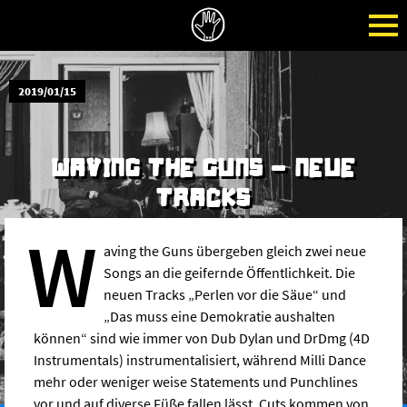
2019/01/15
WAVING THE GUNS - NEUE
TRACKS
W
aving the Guns übergeben gleich zwei neue
Songs an die geifernde Öffentlichkeit. Die
neuen Tracks „Perlen vor die Säue“ und
„Das muss eine Demokratie aushalten
können“ sind wie immer von Dub Dylan und DrDmg (4D
Instrumentals) instrumentalisiert, während Milli Dance
mehr oder weniger weise Statements und Punchlines
vor und auf diverse Füße fallen lässt. Cuts kommen von