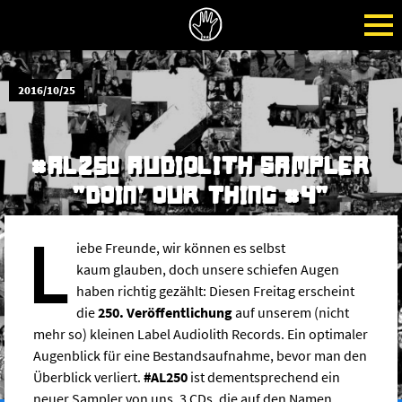
2016/10/25
#AL250 AUDIOLITH SAMPLER
"DOIN' OUR THING #4"
L
iebe Freunde, wir können es selbst
kaum glauben, doch unsere schiefen Augen
haben richtig gezählt: Diesen Freitag erscheint
die
250. Veröffentlichung
auf unserem (nicht
mehr so) kleinen Label Audiolith Records. Ein optimaler
Augenblick für eine Bestandsaufnahme, bevor man den
Überblick verliert.
#AL250
ist dementsprechend ein
neuer Sampler von uns, 3 CDs, die auf den Namen