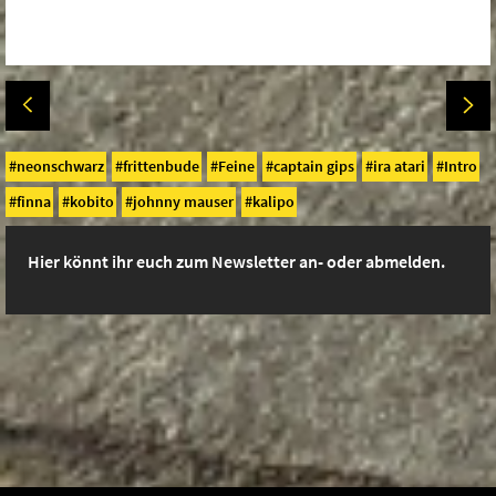
neonschwarz
frittenbude
Feine
captain gips
ira atari
Intro
finna
kobito
johnny mauser
kalipo
Hier könnt ihr euch zum Newsletter an- oder abmelden.