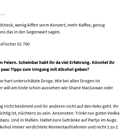
en…
dcheck, wenig kiffen vorm Konzert, mehr Kaffee, genug
uns das in der Gegenwart sagen.
 Feiern. Scheinbar habt ihr da viel Erfahrung. Könntet ihr
n paar Tipps zum Umgang mit Alkohol geben?
ine hart unterschätzte Droge. Wie bei allen Drogen ist
Wer will am Ende schon aussehen wie Shane MacGowan oder
tag nicht bestimmt und ihr anderen nicht auf den Keks geht. Ihr
wichtig ist, nüchtern zu sein. Ansonsten: Trinkt nur guten Vodka
dazu. Und in Maßen. Haltet eure Getränke auf Partys im Auge.
 Alkohol immer verdichtete Momentaufnahmen und nicht 1 zu 1