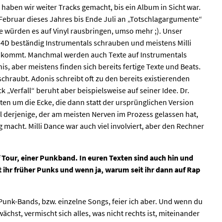
 haben wir weiter Tracks gemacht, bis ein Album in Sicht war.
t Februar dieses Jahres bis Ende Juli an „Totschlagargumente“
sie würden es auf Vinyl rausbringen, umso mehr ;). Unser
 4D beständig Instrumentals schrauben und meistens Milli
n kommt. Manchmal werden auch Texte auf Instrumentals
is, aber meistens finden sich bereits fertige Texte und Beats.
chraubt. Adonis schreibt oft zu den bereits existierenden
 „Verfall“ beruht aber beispielsweise auf seiner Idee. Dr.
n um die Ecke, die dann statt der ursprünglichen Version
l derjenige, der am meisten Nerven im Prozess gelassen hat,
 macht. Milli Dance war auch viel involviert, aber den Rechner
uf Tour, einer Punkband. In euren Texten sind auch hin und
 ihr früher Punks und wenn ja, warum seit ihr dann auf Rap
r Punk-Bands, bzw. einzelne Songs, feier ich aber. Und wenn du
chst, vermischt sich alles, was nicht rechts ist, miteinander