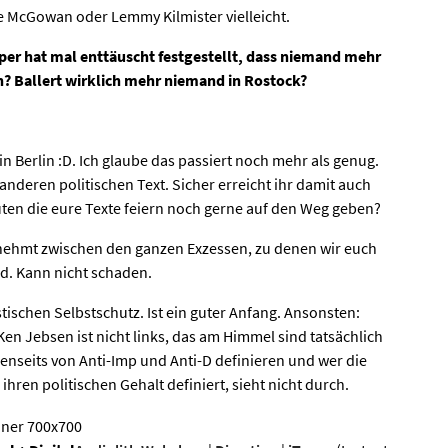
e McGowan oder Lemmy Kilmister vielleicht.
per hat mal enttäuscht festgestellt, dass niemand mehr
n? Ballert wirklich mehr niemand in Rostock?
in Berlin :D. Ich glaube das passiert noch mehr als genug.
anderen politischen Text. Sicher erreicht ihr damit auch
uten die eure Texte feiern noch gerne auf den Weg geben?
er nehmt zwischen den ganzen Exzessen, zu denen wir euch
nd. Kann nicht schaden.
stischen Selbstschutz. Ist ein guter Anfang. Ansonsten:
en Jebsen ist nicht links, das am Himmel sind tatsächlich
enseits von Anti-Imp und Anti-D definieren und wer die
ihren politischen Gehalt definiert, sieht nicht durch.