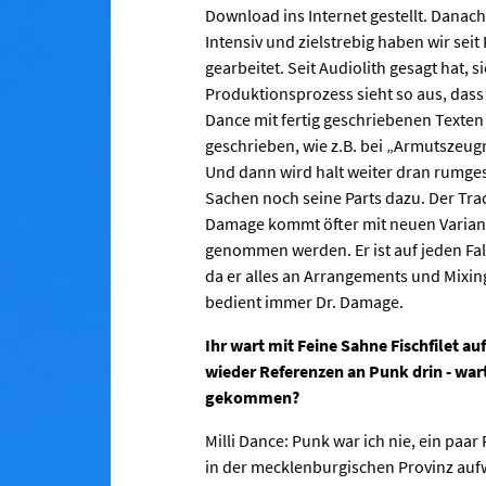
Download ins Internet gestellt. Danach
Intensiv und zielstrebig haben wir sei
gearbeitet. Seit Audiolith gesagt hat, 
Produktionsprozess sieht so aus, dass
Dance mit fertig geschriebenen Texte
geschrieben, wie z.B. bei „Armutszeugn
Und dann wird halt weiter dran rumges
Sachen noch seine Parts dazu. Der Track
Damage kommt öfter mit neuen Variante
genommen werden. Er ist auf jeden Fal
da er alles an Arrangements und Mixing
bedient immer Dr. Damage.
Ihr wart mit Feine Sahne Fischfilet a
wieder Referenzen an Punk drin - wart
gekommen?
Milli Dance: Punk war ich nie, ein paa
in der mecklenburgischen Provinz aufwä