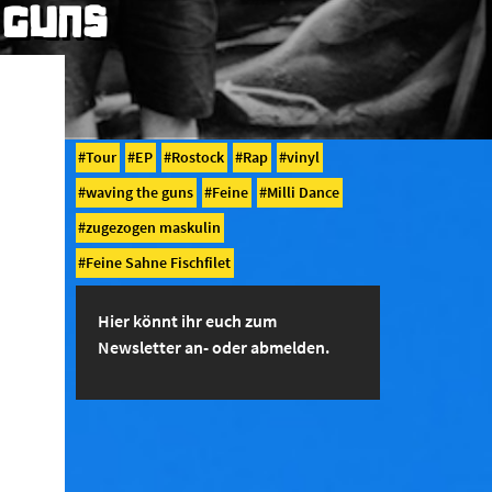
 GUNS
Tour
EP
Rostock
Rap
vinyl
waving the guns
Feine
Milli Dance
zugezogen maskulin
Feine Sahne Fischfilet
Hier könnt ihr euch zum
Newsletter an- oder abmelden.