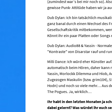
(zumindest war‘s bei mir noch so). Als
gewisse Punk- Attitüde haben wir ja 
Dub Dylan: Ich bin tatsächlich musikal
ganz banal durch einen Wechsel des Fr
Gesellschaftskritik mitbekommen, wenn
Könnt ihr ein paar Platten oder Songs
Dub Dylan: Audio88 & Yassin - Normaler
"Kontraste" von Disarstar rauf und run
Milli Dance: Ich würd eher Künstler a
automatisch beim Hören, daher kann m
Yassin, Morlockk Dilemma und Hiob, A
Zugezogen Maskulin (bzw. grim104), SS
Hodn) und noch so viele mehr… Aus d
The Pogues. Ja, wirklich…
Ihr habt in den letzten Monaten ja sc
dabei gelernt? Was würdet ihr euch se