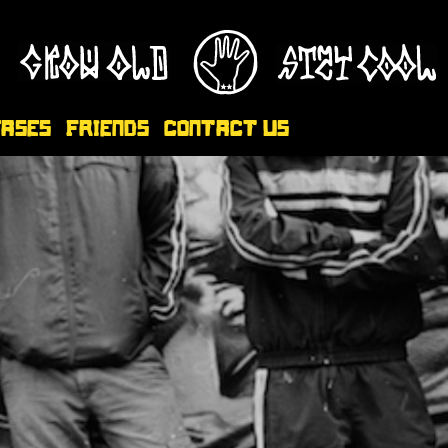
eases
Friends
Contact Us