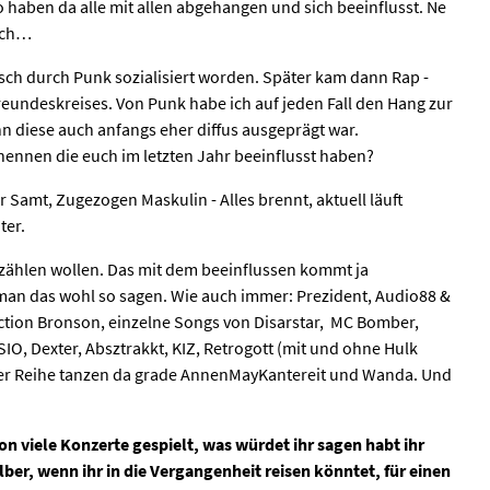
o haben da alle mit allen abgehangen und sich beeinflusst. Ne
auch…
isch durch Punk sozialisiert worden. Später kam dann Rap -
eundeskreises. Von Punk habe ich auf jeden Fall den Hang zur
 diese auch anfangs eher diffus ausgeprägt war.
 nennen die euch im letzten Jahr beeinflusst haben?
 Samt, Zugezogen Maskulin - Alles brennt, aktuell läuft
ter.
ufzählen wollen. Das mit dem beeinflussen kommt ja
an das wohl so sagen. Wie auch immer: Prezident, Audio88 &
ction Bronson, einzelne Songs von Disarstar, MC Bomber,
IO, Dexter, Absztrakkt, KIZ, Retrogott (mit und ohne Hulk
er Reihe tanzen da grade AnnenMayKantereit und Wanda. Und
hon viele Konzerte gespielt, was würdet ihr sagen habt ihr
lber, wenn ihr in die Vergangenheit reisen könntet, für einen