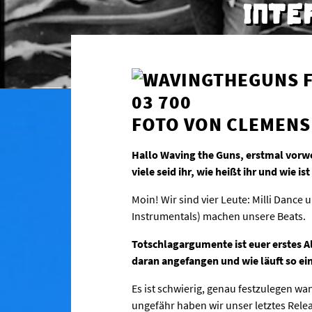
INTE
FOTO VON CLEMENS
Hallo Waving the Guns, erstmal vorweg als kleine Hilfestellung für den Verfassungsschutz: Wie
viele seid ihr, wie heißt ihr und wie i
Moin! Wir sind vier Leute: Milli Danc
Instrumentals) machen unsere Beats.
Totschlagargumente ist euer erstes Al
daran angefangen und wie läuft so ei
Es ist schwierig, genau festzulegen w
ungefähr haben wir unser letztes Relea