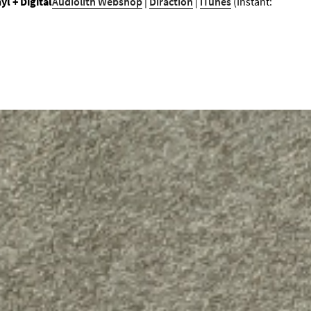
l + Digital
Audiolith Webshop
|
Diraction
|
iTunes
(Instant: