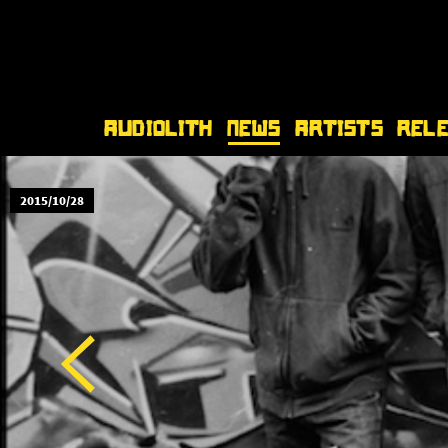
Audiolith
News
Artists
Rel
2015/10/28