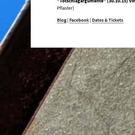
"Totschlagargumente" (30.10.15) Viny
Pflaster)
Blog
|
Facebook
|
Dates & Tickets