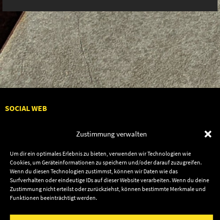
SOCIAL WEB
Zustimmung verwalten
Um dir ein optimales Erlebnis zu bieten, verwenden wir Technologien wie
Cookies, um Geräteinformationen zu speichern und/oder darauf zuzugreifen.
Audiolith
Contact Us
Wenn du diesen Technologien zustimmst, können wir Daten wie das
News
Dates
Surfverhalten oder eindeutige IDs auf dieser Website verarbeiten. Wenn du deine
Zustimmung nicht erteilst oder zurückziehst, können bestimmte Merkmale und
Artists
Shop
Funktionen beeinträchtigt werden.
Releases
Friends