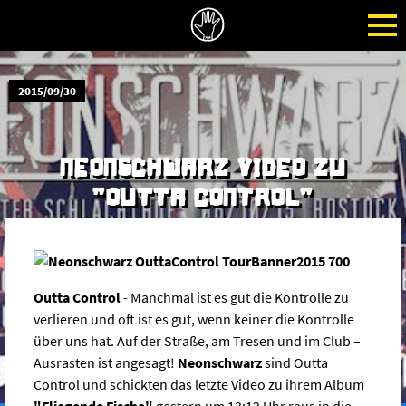
2015/09/30
NEONSCHWARZ VIDEO ZU
"OUTTA CONTROL"
Outta Control
- Manchmal ist es gut die Kontrolle zu
verlieren und oft ist es gut, wenn keiner die Kontrolle
über uns hat. Auf der Straße, am Tresen und im Club –
Ausrasten ist angesagt!
Neonschwarz
sind Outta
Control und schickten das letzte Video zu ihrem Album
"Fliegende Fische"
gestern um 13:12 Uhr raus in die