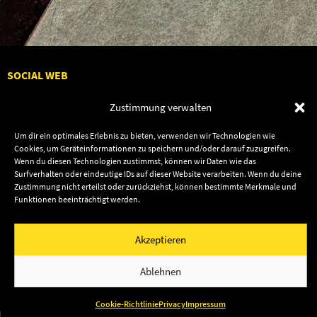
SOCIAL WEB
Zustimmung verwalten
Um dir ein optimales Erlebnis zu bieten, verwenden wir Technologien wie
Cookies, um Geräteinformationen zu speichern und/oder darauf zuzugreifen.
Audiolith
Contact Us
Wenn du diesen Technologien zustimmst, können wir Daten wie das
Surfverhalten oder eindeutige IDs auf dieser Website verarbeiten. Wenn du deine
News
Dates
Zustimmung nicht erteilst oder zurückziehst, können bestimmte Merkmale und
Artists
Shop
Funktionen beeinträchtigt werden.
Releases
Friends
Akzeptieren
Impressum
Privacy
© 2003–2026 Audiolith International GmbH & Audiolith
Ablehnen
Publishing
Cookie-Richtlinie
Privacy
Impressum