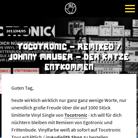
2013/04/05
TOCOTRONIC - REMIXED /
JOHNNY MAUSER - DER KATZE
ENTKOMMEN
Guten Tag,
heute wirklich wirklich nur ganz ganz wenige Worte, nur
unendlich große Freude über die auf 1000 Stück
limitierte Vinyl Single von
Tocotronic
- Ich will für dich
nüchtern bleiben mit Remixen von Egotronic und
Frittenbude. Vinylfarbe weiß ab sofort auf Tocotronic
Tour erhältlich / im
Audiolith Shop
zu bestellen.