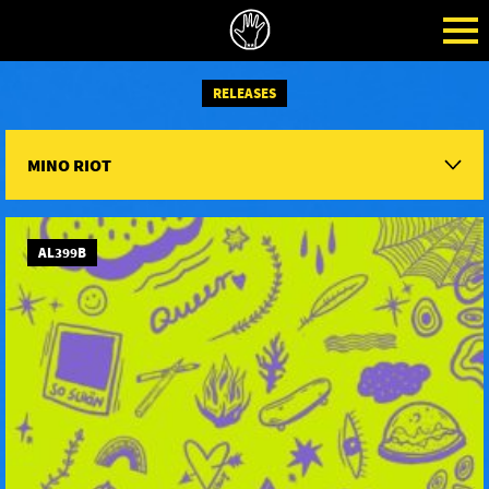
RELEASES
MINO RIOT
AL399B