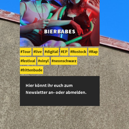
BIERBABES
Tour
live
digital
EP
Rostock
Rap
festival
vinyl
neonschwarz
frittenbude
Hier könnt ihr euch zum
Newsletter an- oder abmelden.