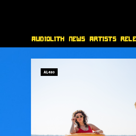
Audiolith
News
Artists
Rel
AL480