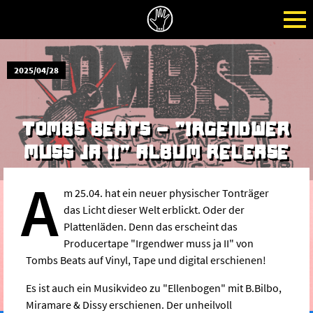
2025/04/28
TOMBS BEATS - "IRGENDWER
MUSS JA II" ALBUM RELEASE
A
m 25.04. hat ein neuer physischer Tonträger
das Licht dieser Welt erblickt. Oder der
Plattenläden. Denn das erscheint das
Producertape "Irgendwer muss ja II" von
Tombs Beats auf Vinyl, Tape und digital erschienen!
Es ist auch ein Musikvideo zu "Ellenbogen" mit B.Bilbo,
Miramare & Dissy erschienen. Der unheilvoll