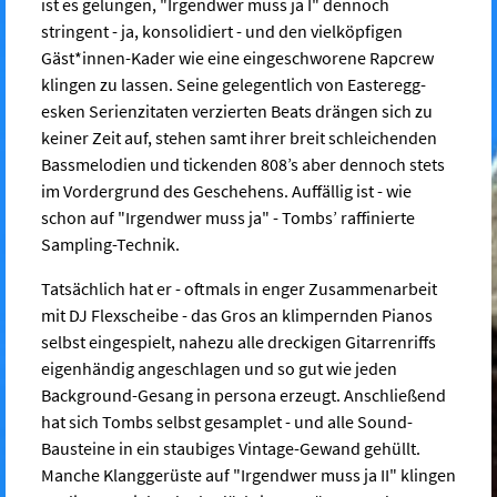
ist es gelungen, "Irgendwer muss ja I" dennoch
stringent - ja, konsolidiert - und den vielköpfigen
Gäst*innen-Kader wie eine eingeschworene Rapcrew
klingen zu lassen. Seine gelegentlich von Easteregg-
esken Serienzitaten verzierten Beats drängen sich zu
keiner Zeit auf, stehen samt ihrer breit schleichenden
Bassmelodien und tickenden 808’s aber dennoch stets
im Vordergrund des Geschehens. Auffällig ist - wie
schon auf "Irgendwer muss ja" - Tombs’ raffinierte
Sampling-Technik.
Tatsächlich hat er - oftmals in enger Zusammenarbeit
mit DJ Flexscheibe - das Gros an klimpernden Pianos
selbst eingespielt, nahezu alle dreckigen Gitarrenriffs
eigenhändig angeschlagen und so gut wie jeden
Background-Gesang in persona erzeugt. Anschließend
hat sich Tombs selbst gesamplet - und alle Sound-
Bausteine in ein staubiges Vintage-Gewand gehüllt.
Manche Klanggerüste auf "Irgendwer muss ja II" klingen