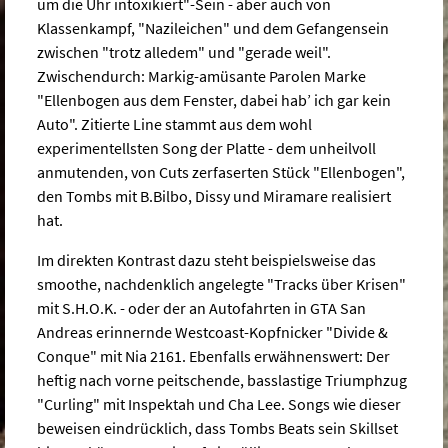
um die Uhr intoxikiert"-Sein - aber auch von
Klassenkampf, "Nazileichen" und dem Gefangensein
zwischen "trotz alledem" und "gerade weil".
Zwischendurch: Markig-amüsante Parolen Marke
"Ellenbogen aus dem Fenster, dabei hab’ ich gar kein
Auto". Zitierte Line stammt aus dem wohl
experimentellsten Song der Platte - dem unheilvoll
anmutenden, von Cuts zerfaserten Stück "Ellenbogen",
den Tombs mit B.Bilbo, Dissy und Miramare realisiert
hat.
Im direkten Kontrast dazu steht beispielsweise das
smoothe, nachdenklich angelegte "Tracks über Krisen"
mit S.H.O.K. - oder der an Autofahrten in GTA San
Andreas erinnernde Westcoast-Kopfnicker "Divide &
Conque" mit Nia 2161. Ebenfalls erwähnenswert: Der
heftig nach vorne peitschende, basslastige Triumphzug
"Curling" mit Inspektah und Cha Lee. Songs wie dieser
beweisen eindrücklich, dass Tombs Beats sein Skillset