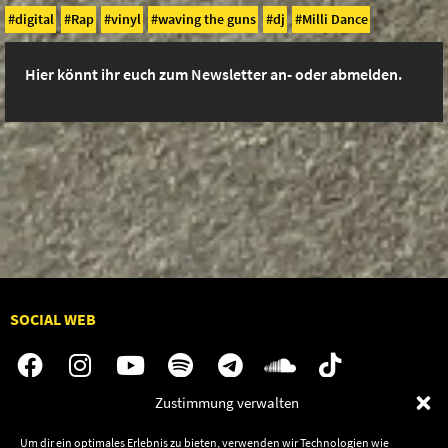
digital
Rap
vinyl
waving the guns
dj
Milli Dance
Hier könnt ihr euch zum Newsletter an- oder abmelden.
SOCIAL WEB
Zustimmung verwalten
Audiolith
Contact Us
Um dir ein optimales Erlebnis zu bieten, verwenden wir Technologien wie