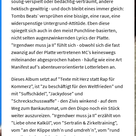
soulig-verspielt oder bedächtig-verträumt, andere
hektisch-gewittrig - und doch bleibt eines immer gleich:
Tombs Beats’ versprühen eine bissige, eine raue, eine
widerspenstige Untergrund-Attitüde. Eben diese
spiegelt sich auch in den meist Punchline-basierten,
nicht selten augenzwinkernden Lyrics der Platte.
"Irgendwer muss ja II" fühlt sich - obwohl sich die fast
zwanzig auf der Platte vertretenen MC’s keineswegs
miteinander abgesprochen haben - häufig wie eine Art
Manifest auf’s abenteuerorientierte Lotterleben an.
Dieses Album setzt auf "Texte mit Herz statt Rap für
Kommerz", ist "zu beschäftigt für den Weltfrieden" und
mit "Suffschädel", "Jackydose" und
"Schreckschusswaffe" - den Zivis winkend - auf dem
Weg zum Bankautomat, um den Dispo noch ein Stück
weiter auszureizen. "Irgendwer muss ja II" erzählt von
"Liebe ohne Kalkül", von "Sertralin & Zirkeltraining",
vom "an der Klippe steh’n und umdreh’n", vom "rund