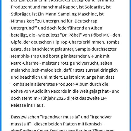
Produzent und manchmal Rapper, ist Soloartist, ist
Stilpräger, ist Ein-Mann-Sampling-Maschine, ist
Mitmusiker; "zu Untergrund für ‚Deutschrap
Untergrund‘" und doch federführend an Alben
beteiligt, die - wie zuletzt "Dr. Pöbel" von Pöbel MC - den
Gipfel der deutschen HipHop-Charts erklimmen. Tombs
Beats, das ist schlecht gelaunter, Sample-durchsetzter
Memphis-Trap und borstig knisternder G-Funk mit
Retro-Charme - meistens rotzig und verrucht, selten
melancholisch-melodisch, dafür stets surreal dringlich
und beachtlich unlimitiert. Es ist nicht lange her, dass
Tombs sein allererstes Producer-Album durch die
Rohre von Audiolith Records in die Welt gejagt hat - und
doch steht im Frühjahr 2025 direkt das zweite LP-
Release ins Haus.
Dass zwischen "Irgendwer muss ja" und "Irgendwer
muss ja II" - diesen beiden Platten mit ikonisch-
abgründigen Cover-Designs vom Berliner Tätowierer