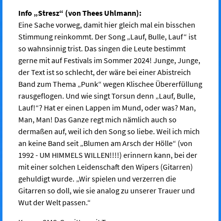
Info „Stresz“ (von Thees Uhlmann):
Eine Sache vorweg, damit hier gleich mal ein bisschen
Stimmung reinkommt. Der Song „Lauf, Bulle, Lauf“ ist
so wahnsinnig trist. Das singen die Leute bestimmt
gerne mit auf Festivals im Sommer 2024! Junge, Junge,
der Text ist so schlecht, der wäre bei einer Abistreich
Band zum Thema „Punk“ wegen Klischee Übererfüllung
rausgeflogen. Und wie singt Torsun denn „Lauf, Bulle,
Lauf!“? Hat er einen Lappen im Mund, oder was? Man,
Man, Man! Das Ganze regt mich nämlich auch so
dermaßen auf, weil ich den Song so liebe. Weil ich mich
an keine Band seit „Blumen am Arsch der Hölle“ (von
1992 - UM HIMMELS WILLEN!!!!) erinnern kann, bei der
mit einer solchen Leidenschaft den Wipers (Gitarren)
gehuldigt wurde. „Wir spielen und verzerren die
Gitarren so doll, wie sie analog zu unserer Trauer und
Wut der Welt passen.“