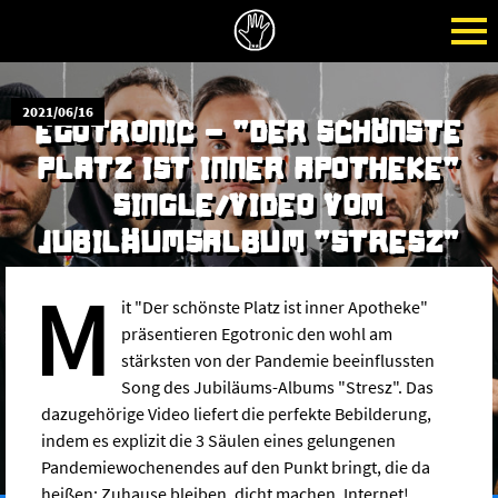
2021/06/16
EGOTRONIC - "DER SCHÖNSTE
PLATZ IST INNER APOTHEKE"
SINGLE/VIDEO VOM
JUBILÄUMSALBUM "STRESZ"
m
it "Der schönste Platz ist inner Apotheke"
präsentieren Egotronic den wohl am
stärksten von der Pandemie beeinflussten
Song des Jubiläums-Albums "Stresz". Das
dazugehörige Video liefert die perfekte Bebilderung,
indem es explizit die 3 Säulen eines gelungenen
Pandemiewochenendes auf den Punkt bringt, die da
heißen: Zuhause bleiben, dicht machen, Internet!