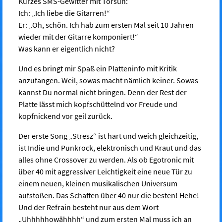
Kurzes SMS-Gewitter mit Torsun:
Ich: „Ich liebe die Gitarren!“
Er: „Oh, schön. Ich hab zum ersten Mal seit 10 Jahren
wieder mit der Gitarre komponiert!“
Was kann er eigentlich nicht?
Und es bringt mir Spaß ein Platteninfo mit Kritik
anzufangen. Weil, sowas macht nämlich keiner. Sowas
kannst Du normal nicht bringen. Denn der Rest der
Platte lässt mich kopfschüttelnd vor Freude und
kopfnickend vor geil zurück.
Der erste Song „Stresz“ ist hart und weich gleichzeitig,
ist Indie und Punkrock, elektronisch und Kraut und das
alles ohne Crossover zu werden. Als ob Egotronic mit
über 40 mit aggressiver Leichtigkeit eine neue Tür zu
einem neuen, kleinen musikalischen Universum
aufstoßen. Das Schaffen über 40 nur die besten! Hehe!
Und der Refrain besteht nur aus dem Wort
„Uhhhhhowähhhh“ und zum ersten Mal muss ich an