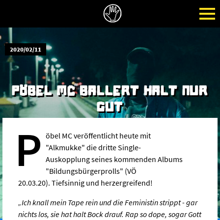
2020/02/11
PÖBEL MC BALLERT HALT NUR
GUT
P
öbel MC veröffentlicht heute mit
"Alkmukke" die dritte Single-
Auskopplung seines kommenden Albums
"Bildungsbürgerprolls" (VÖ
20.03.20). Tiefsinnig und herzergreifend!
„Ich knall mein Tape rein und die Feministin strippt - gar
nichts los, sie hat halt Bock drauf. Rap so dope, sogar Gott