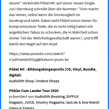
staunt!“
verkündet Pöbel MC auf seiner neuen Single.
Juri Sternburg schreibt über die Nummer: "Sinn macht
das immer, selbst wenn die Sinnlosigkeit im
Vordergrund steht. Dabei steht Pöbel schon immer für
kompromisslose Texte, die es nicht nötig haben mit
angeblichen Tabus zu schocken, die in Wahrheit schon
immer Teil der Mehrheitsgesellschaft waren.", und trifft
damit den Nagel auf den Kopf.
https://www.youtube.com/watch?
v=pDYwmbO91pg&feature=youtu.be
Pöbel MC - Bildungsbürgerprolls (CD, Vinyl, Bundle,
digital)
Audiolith Shop
|
Andere Shops
Pöbler Cum Lauder Tour 2020
präsentiert von
Audiolith Booking
,
DIFFUS
Magazin
,
JUICE
,
Nicetry Magazine
,
laut.de
&
Sea-Watch
Dates & Tickets