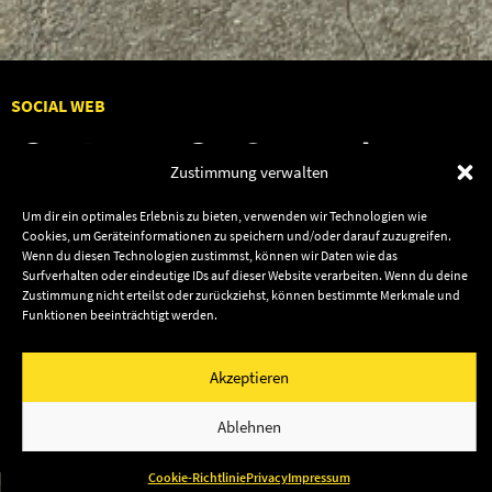
SOCIAL WEB
Zustimmung verwalten
Um dir ein optimales Erlebnis zu bieten, verwenden wir Technologien wie
Audiolith
Contact Us
Cookies, um Geräteinformationen zu speichern und/oder darauf zuzugreifen.
Wenn du diesen Technologien zustimmst, können wir Daten wie das
News
Dates
Surfverhalten oder eindeutige IDs auf dieser Website verarbeiten. Wenn du deine
Artists
Shop
Zustimmung nicht erteilst oder zurückziehst, können bestimmte Merkmale und
Funktionen beeinträchtigt werden.
Releases
Friends
Akzeptieren
Impressum
Privacy
© 2003–2026 Audiolith International GmbH & Audiolith
Ablehnen
Publishing
Cookie-Richtlinie
Privacy
Impressum