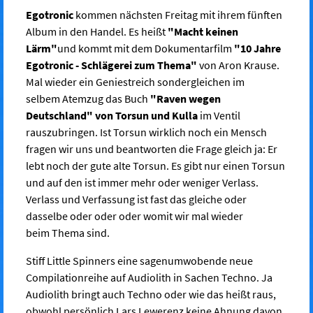
Egotronic
kommen nächsten Freitag mit ihrem fünften
Album in den Handel. Es heißt
"Macht keinen
Lärm"
und kommt mit dem Dokumentarfilm
"10 Jahre
Egotronic - Schlägerei zum Thema"
von Aron Krause.
Mal wieder ein Geniestreich sondergleichen im
selbem Atemzug das Buch
"Raven wegen
Deutschland" von Torsun und Kulla
im Ventil
rauszubringen. Ist Torsun wirklich noch ein Mensch
fragen wir uns und beantworten die Frage gleich ja: Er
lebt noch der gute alte Torsun. Es gibt nur einen Torsun
und auf den ist immer mehr oder weniger Verlass.
Verlass und Verfassung ist fast das gleiche oder
dasselbe oder oder oder womit wir mal wieder
beim Thema sind.
Stiff Little Spinners eine sagenumwobende neue
Compilationreihe auf Audiolith in Sachen Techno. Ja
Audiolith bringt auch Techno oder wie das heißt raus,
obwohl persönlich Lars Lewerenz keine Ahnung davon