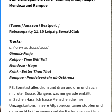
Mendoza und Rampue
iTunes
/
Amazon
/
Beatport
/
Releaseparty 21.10 Leipzig Sweat!Club
Tracks:
anhören via Soundcloud
Gimmix-Fenja
Kalipo - Time Will Tell
Mendoza - Hugo
Krink - Better Than That
Rampue - Pendelverkehr ab Ostkreuz
PS: Somit ist alles drum und dran und drin und auch
mit roter Sosse. Übrigens was mir gerade einfällt
in Sachen Hass. Ich hasse Menschen die ihre
Umzugskartons in leere Altpapiercontainer stopfen und
dann nicht kräftig genug sind die Kartonagen wirklich