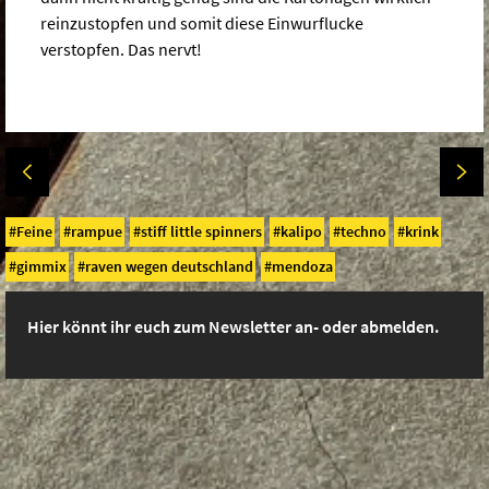
reinzustopfen und somit diese Einwurflucke
verstopfen. Das nervt!
Feine
rampue
stiff little spinners
kalipo
techno
krink
gimmix
raven wegen deutschland
mendoza
Hier könnt ihr euch zum Newsletter an- oder abmelden.