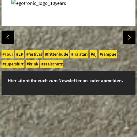
Tour
EP
festival
frittenbude
ira atari
dj
rampue
supershirt
krink
saalschutz
Hier könnt ihr euch zum Newsletter an- oder abmelden.