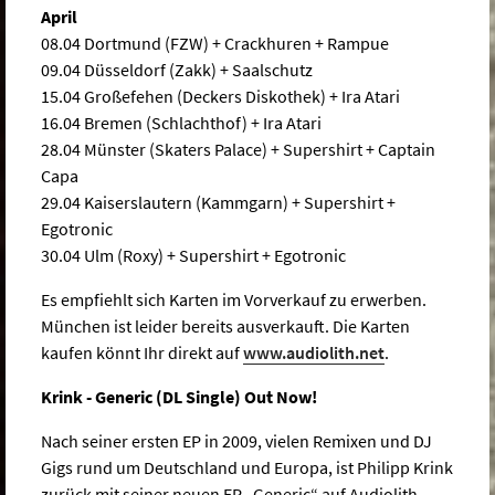
April
08.04 Dortmund (FZW) + Crackhuren + Rampue
09.04 Düsseldorf (Zakk) + Saalschutz
15.04 Großefehen (Deckers Diskothek) + Ira Atari
16.04 Bremen (Schlachthof) + Ira Atari
28.04 Münster (Skaters Palace) + Supershirt + Captain
Capa
29.04 Kaiserslautern (Kammgarn) + Supershirt +
Egotronic
30.04 Ulm (Roxy) + Supershirt + Egotronic
Es empfiehlt sich Karten im Vorverkauf zu erwerben.
München ist leider bereits ausverkauft. Die Karten
kaufen könnt Ihr direkt auf
www.audiolith.net
.
Krink - Generic (DL Single) Out Now!
Nach seiner ersten EP in 2009, vielen Remixen und DJ
Gigs rund um Deutschland und Europa, ist Philipp Krink
zurück mit seiner neuen EP „Generic“ auf Audiolith