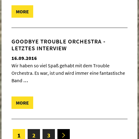
MORE
GOODBYE TROUBLE ORCHESTRA -
LETZTES INTERVIEW
16.09.2016
Wir haben so viel Spaß gehabt mit dem Trouble
Orchestra. Es war, ist und wird immer eine fantastische
Band
…
MORE
BEITRAGSNAVIGATION
Page
Page
Page
1
2
3