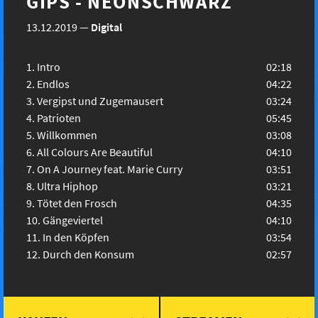
GIPS - NEONSCHWARZ
13.12.2019
—
Digital
Intro
02:18
Endlos
04:22
Vergipst und Zugemausert
03:24
Patrioten
05:45
Willkommen
03:08
All Colours Are Beautiful
04:10
On A Journey feat. Marie Curry
03:51
Ultra Hiphop
03:21
Tötet den Frosch
04:35
Gängeviertel
04:10
In den Köpfen
03:54
Durch den Konsum
02:57