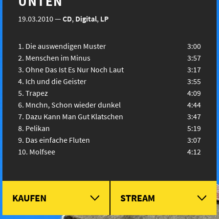
UNTEN
19.03.2010
—
CD
,
Digital
,
LP
Die auswendigen Muster
3:00
Menschen im Minus
3:57
Ohne Das Ist Es Nur Noch Laut
3:17
Ich und die Geister
3:55
Trapez
4:09
Mnchn, Schon wieder dunkel
4:44
Dazu Kann Man Gut Klatschen
3:47
Pelikan
5:19
Das einfache Fluten
3:07
Molfsee
4:12
KAUFEN
STREAM