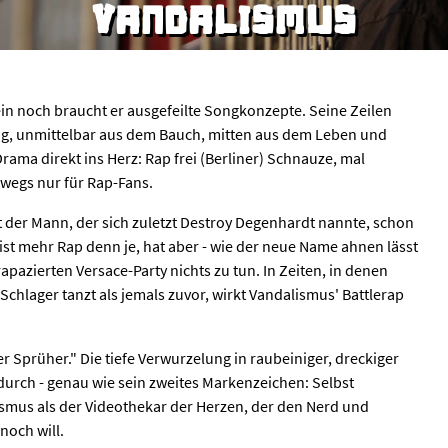
VANDALISMUS
in noch braucht er ausgefeilte Songkonzepte. Seine Zeilen
ig, unmittelbar aus dem Bauch, mitten aus dem Leben und
rama direkt ins Herz: Rap frei (Berliner) Schnauze, mal
swegs nur für Rap-Fans.
t der Mann, der sich zuletzt Destroy Degenhardt nannte, schon
ist mehr Rap denn je, hat aber - wie der neue Name ahnen lässt
apazierten Versace-Party nichts zu tun. In Zeiten, in denen
chlager tanzt als jemals zuvor, wirkt Vandalismus' Battlerap
 Sprüher." Die tiefe Verwurzelung in raubeiniger, dreckiger
 durch - genau wie sein zweites Markenzeichen: Selbst
smus als der Videothekar der Herzen, der den Nerd und
noch will.