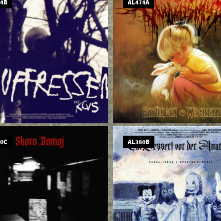
74B
AL474A
80C
AL380B