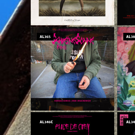
AL365
AL3
AL346C
AL3