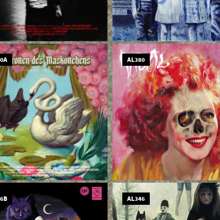
80A
AL380
46B
AL346