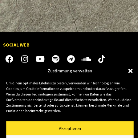
SOCIAL WEB
Zustimmung verwalten
Audiolith
Jobs
Um dir ein optimales Erlebnis zu bieten, verwenden wir Technologien wie
News
Kontakt
Cookies, um Geräteinformationen zu speichern und/oder darauf zuzugreifen.
Wenn du diesen Technologien zustimmst, können wir Daten wie das
Artists
Termine
Surfverhalten oder eindeutige IDs auf dieser Website verarbeiten. Wenn du deine
Releases
Shop
Zustimmung nicht erteilst oder zurückziehst, können bestimmte Merkmale und
Funktionen beeinträchtigt werden.
Friends
Datenschutz
Newsletter
Akzeptieren
Impressum
Cookie-Richtlinie (EU)