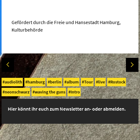
Gefördert durch die Freie und Hansestadt Hamburg,
Kulturbehörde
audiolith
hamburg
berlin
album
Tour
live
Rostock
neonschwarz
waving the guns
Intro
Hier könnt ihr euch zum Newsletter an- oder abmelden.